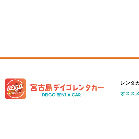
レンタ
オスス